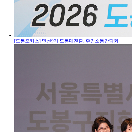
[도봉포커스] 민선9기 도봉대전환, 주민소통간담회