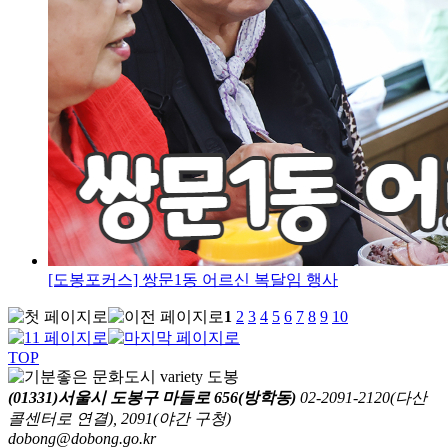
[도봉포커스] 쌍문1동 어르신 복달임 행사
1
2
3
4
5
6
7
8
9
10
TOP
(01331)서울시 도봉구 마들로 656(방학동)
02-2091-2120(다산
콜센터로 연결), 2091(야간 구청)
dobong@dobong.go.kr