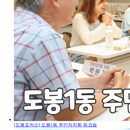
[도봉포커스] 도봉1동 주민자치회 워크숍