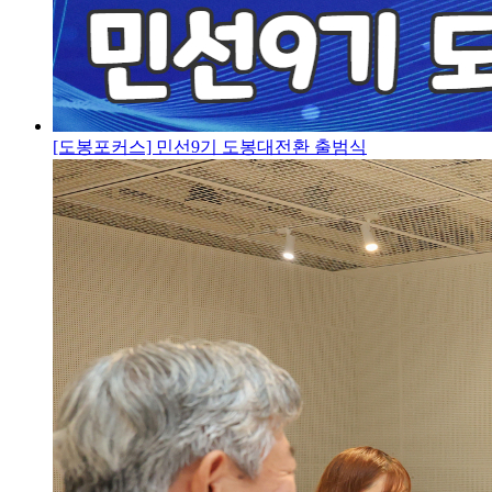
[도봉포커스] 민선9기 도봉대전환 출범식