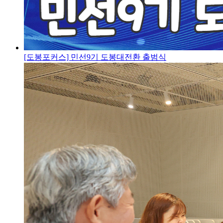
[도봉포커스] 민선9기 도봉대전환 출범식