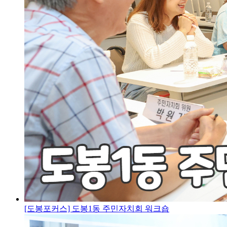
[도봉포커스] 도봉1동 주민자치회 워크숍