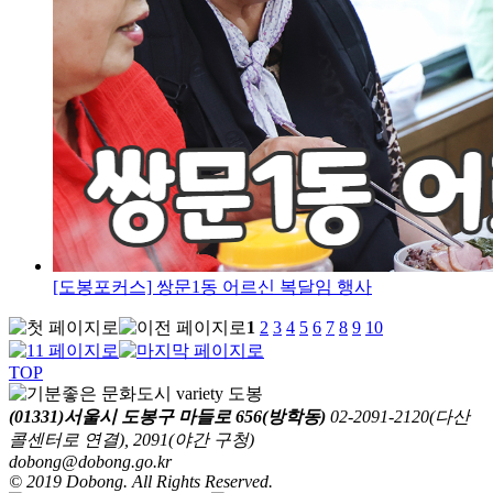
[도봉포커스] 쌍문1동 어르신 복달임 행사
1
2
3
4
5
6
7
8
9
10
TOP
(01331)서울시 도봉구 마들로 656(방학동)
02-2091-2120(다산
콜센터로 연결), 2091(야간 구청)
dobong@dobong.go.kr
© 2019 Dobong. All Rights Reserved.