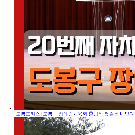
[도봉포커스] 도봉구 장애인체육회 출범식 첫걸음 내딛다