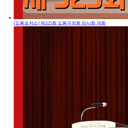
[도봉포커스] 제325회 도봉구의회 임시회 개회