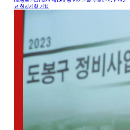
[도봉포커스] 조선 제10대 왕 연산군을 추모하며, 연산군
묘 청명제향 거행