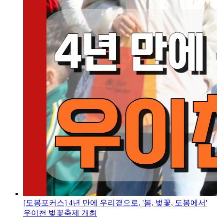
[도봉포커스] 4년 만에 우리곁으로, '봄, 벚꽃, 도봉에서'
우이천 벚꽃축제 개최