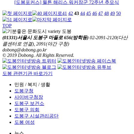
[도봉포커스] 월튼 해리스 워커장군 72주년 추모식
41
42
43
44
45
46
47
48
49
50
TOP
(01331)서울시 도봉구 마들로 656(방학동)
02-2091-2120(다산
콜센터로 연결), 2091(야간 구청)
dobong@dobong.go.kr
© 2019 Dobong. All Rights Reserved.
도봉 관련기관 바로가기
민원 / 복지 / 생활
도봉구청
사이버구청장
도봉구 보건소
도봉구 의회
도봉구 시설관리공단
도봉 여성
뉴스