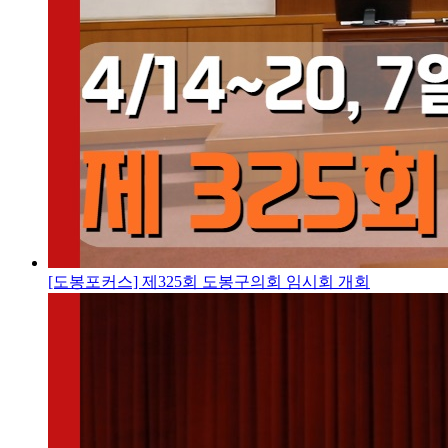
[도봉포커스] 제325회 도봉구의회 임시회 개회