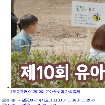
[도봉포커스] 제10회 유아숲체험 가족축제
31
32
33
34
35
36
37
38
39
40