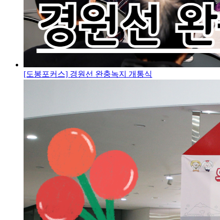
[도봉포커스] 경원선 완충녹지 개통식