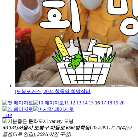
[도봉포커스] 2024 창동역 희망장터
11
12
13
14
15
16
17
18
19
20
TOP
(01331)서울시 도봉구 마들로 656(방학동)
02-2091-2120(다산
콜센터로 연결), 2091(야간 구청)