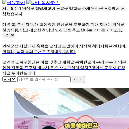
제518주기 연산군 청명제향이 도봉구 방학동 소재 연산군 묘정에서 거
행됐습니다.
매년 봄, 조선 제10대 왕이었던 연산군을 추모하기 위해 지내는 연산군 
천명제향, 맑고 깨끗한 청명날 연산군을 추모한다는 의미를 가지고 있
는데요.
연산군묘 재실에서 축함을 모시고 도열하여 시작한 청명제향은 전향례, 
헌작례, 독축 등의 순서로 진행되었습니다.
오언석 도봉구청장은 예를 갖추고 제향을 봉행했으며 우리 구는 지역문
화와 전통을 꾸준히 계승해 온 연산숭모회의 임원 2명에게 공로자 표창
장을 수여했습니다.