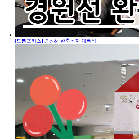
[도봉포커스] 경원선 완충녹지 개통식