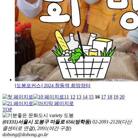
[도봉포커스] 2024 창동역 희망장터
11
12
13
14
15
16
17
18
19
20
TOP
(01331)서울시 도봉구 마들로 656(방학동)
02-2091-2120(다산
콜센터로 연결), 2091(야간 구청)
dobong@dobong.go.kr