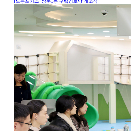
[도봉포커스] 쌍문1동 구립경로당 개소식