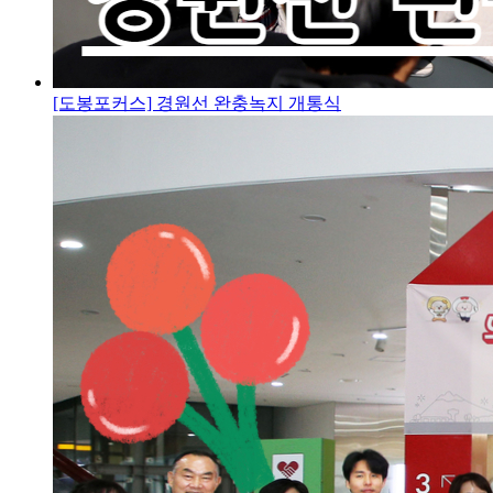
[도봉포커스] 경원선 완충녹지 개통식