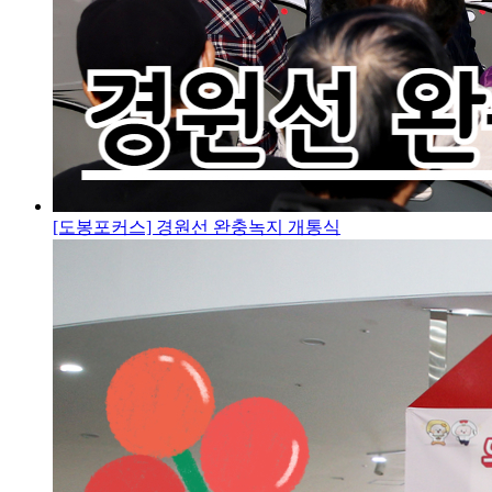
[도봉포커스] 경원선 완충녹지 개통식