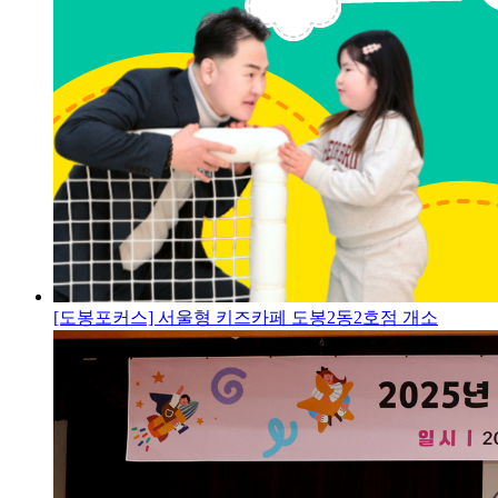
[도봉포커스] 서울형 키즈카페 도봉2동2호점 개소