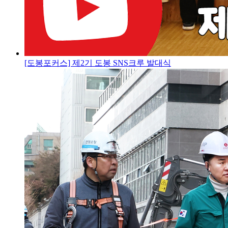
[도봉포커스] 제2기 도봉 SNS크루 발대식