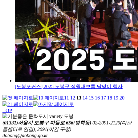
[도봉포커스] 2025 도봉구 정월대보름 달맞이 행사
11
12
13
14
15
16
17
18
19
20
TOP
(01331)서울시 도봉구 마들로 656(방학동)
02-2091-2120(다산
콜센터로 연결), 2091(야간 구청)
dobong@dobong.go.kr