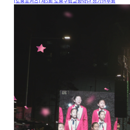
[도봉포커스] 제5회 도봉구립교향악단 정기연주회