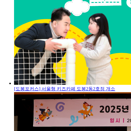
[도봉포커스] 서울형 키즈카페 도봉2동2호점 개소