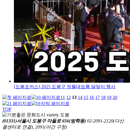
[도봉포커스] 2025 도봉구 정월대보름 달맞이 행사
11
12
13
14
15
16
17
18
19
20
TOP
(01331)서울시 도봉구 마들로 656(방학동)
02-2091-2120(다산
콜센터로 연결), 2091(야간 구청)