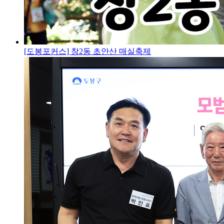
[도봉포커스] 창2동 초안산 매실축제