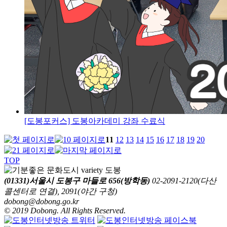
[도봉포커스] 도봉아카데미 강좌 수료식
11
12
13
14
15
16
17
18
19
20
TOP
(01331)서울시 도봉구 마들로 656(방학동)
02-2091-2120(다산
콜센터로 연결), 2091(야간 구청)
dobong@dobong.go.kr
© 2019 Dobong. All Rights Reserved.