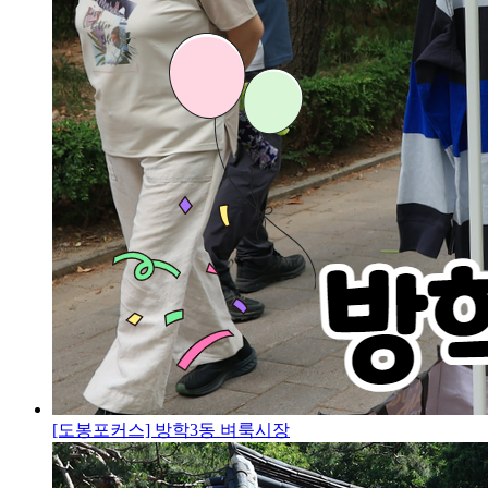
[도봉포커스] 방학3동 벼룩시장