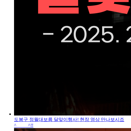
도봉구 정월대보름 달맞이행사! 현장 영상 만나보시죠
^_____^!!