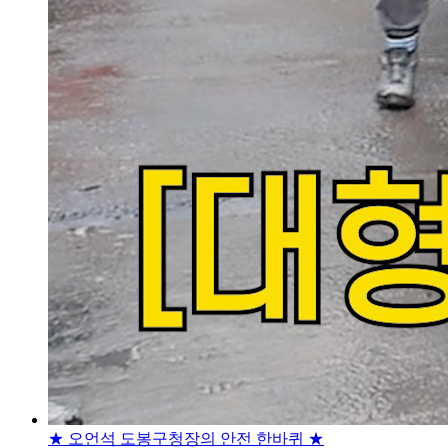
★ 오언석 도봉구청장의 안전 한바퀴 ★