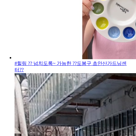
#힐링 ?? 넘치도록~ 가능한 ??도봉구 초안산가드닝센
터??