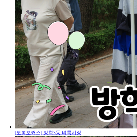
[도봉포커스] 방학3동 벼룩시장