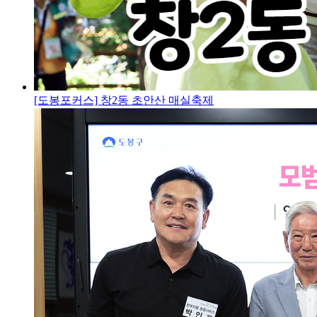
[도봉포커스] 창2동 초안산 매실축제