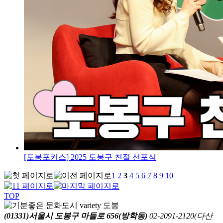
[도봉포커스] 2025 도봉구 친절 선포식
1
2
3
4
5
6
7
8
9
10
TOP
(01331)서울시 도봉구 마들로 656(방학동)
02-2091-2120(다산