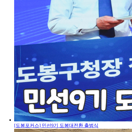
[도봉포커스] 민선9기 도봉대전환 출범식