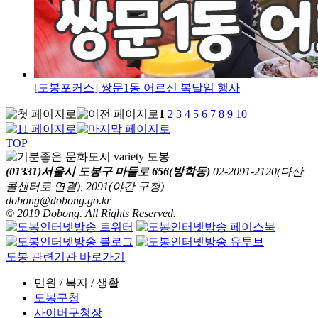
[도봉포커스] 쌍문1동 어르신 복달임 행사
1
2
3
4
5
6
7
8
9
10
TOP
(01331)서울시 도봉구 마들로 656(방학동)
02-2091-2120(다산
콜센터로 연결), 2091(야간 구청)
dobong@dobong.go.kr
© 2019 Dobong. All Rights Reserved.
도봉 관련기관 바로가기
민원 / 복지 / 생활
도봉구청
사이버구청장