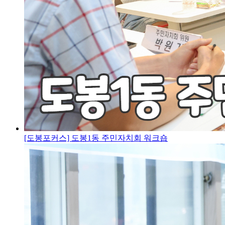
[도봉포커스] 도봉1동 주민자치회 워크숍