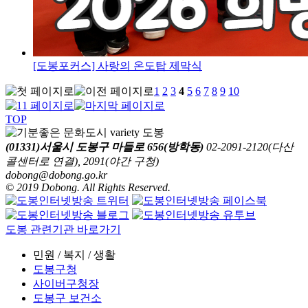
[도봉포커스] 사랑의 온도탑 제막식
1
2
3
4
5
6
7
8
9
10
TOP
(01331)서울시 도봉구 마들로 656(방학동)
02-2091-2120(다산
콜센터로 연결), 2091(야간 구청)
dobong@dobong.go.kr
© 2019 Dobong. All Rights Reserved.
도봉 관련기관 바로가기
민원 / 복지 / 생활
도봉구청
사이버구청장
도봉구 보건소