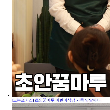
[도봉포커스] 초안꿈마루 어린이식당 가족 연말파티