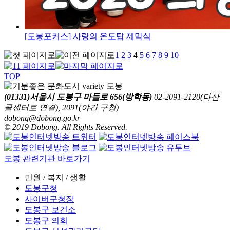
[도봉포커스] 사랑의 온도탑 제막식
1
2
3
4
5
6
7
8
9
10
TOP
(01331)서울시 도봉구 마들로 656(방학동)
02-2091-2120(다산
콜센터로 연결), 2091(야간 구청)
dobong@dobong.go.kr
© 2019 Dobong. All Rights Reserved.
도봉 관련기관 바로가기
민원 / 복지 / 생활
도봉구청
사이버구청장
도봉구 보건소
도봉구 의회