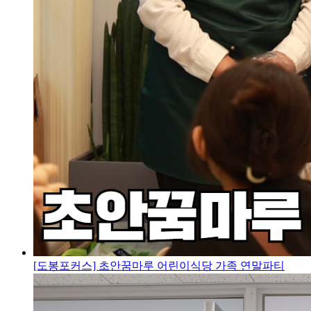
[도봉포커스] 초안꿈마루 어린이식당 가족 연말파티