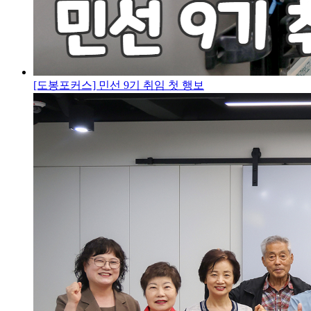
[도봉포커스] 민선 9기 취임 첫 행보