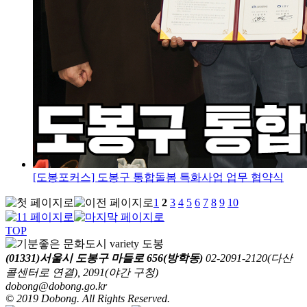
[도봉포커스] 도봉구 통합돌봄 특화사업 업무 협약식
1
2
3
4
5
6
7
8
9
10
TOP
(01331)서울시 도봉구 마들로 656(방학동)
02-2091-2120(다산
콜센터로 연결), 2091(야간 구청)
dobong@dobong.go.kr
© 2019 Dobong. All Rights Reserved.