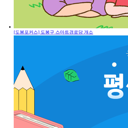
[도봉포커스] 도봉구 스마트경로당 개소