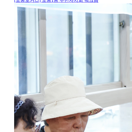
[도봉포커스] 도봉1동 주민자치회 워크숍