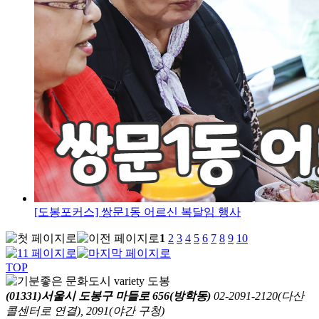
[도봉포커스] 쌍문1동 어르신 복달임 행사
1
2
3
4
5
6
7
8
9
10
TOP
(01331)서울시 도봉구 마들로 656(방학동)
02-2091-2120(다산
콜센터로 연결), 2091(야간 구청)