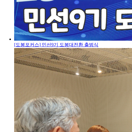
[도봉포커스] 민선9기 도봉대전환 출범식