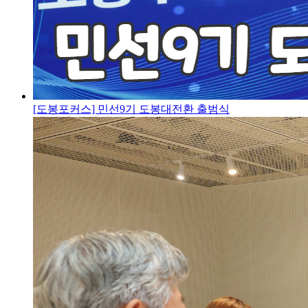
[도봉포커스] 민선9기 도봉대전환 출범식