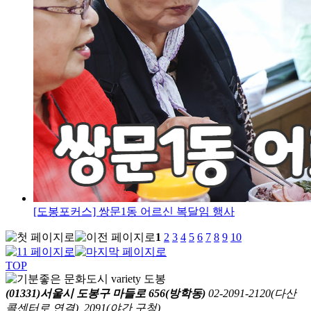
[도봉포커스] 쌍문1동 어르신 복달임 행사
1
2
3
4
5
6
7
8
9
10
TOP
(01331)서울시 도봉구 마들로 656(방학동)
02-2091-2120(다산
콜센터로 연결), 2091(야간 구청)