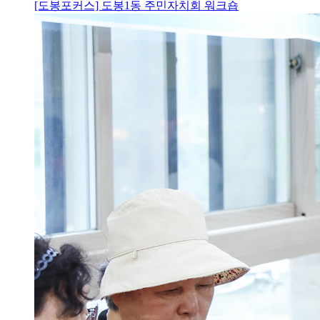
[도봉포커스] 도봉1동 주민자치회 워크숍