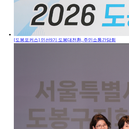
[도봉포커스] 민선9기 도봉대전환, 주민소통간담회