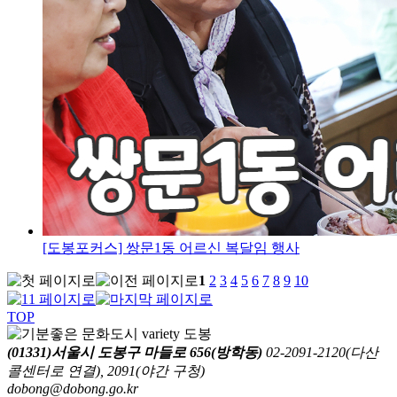
[도봉포커스] 쌍문1동 어르신 복달임 행사
1
2
3
4
5
6
7
8
9
10
TOP
(01331)서울시 도봉구 마들로 656(방학동)
02-2091-2120(다산
콜센터로 연결), 2091(야간 구청)
dobong@dobong.go.kr