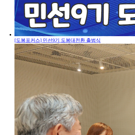
[도봉포커스] 민선9기 도봉대전환 출범식