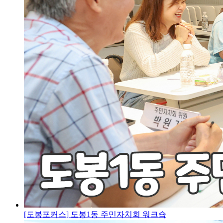
[도봉포커스] 도봉1동 주민자치회 워크숍